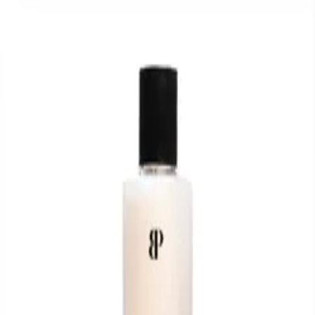
|
Light Mode
Dark Mode
Français
Se connecter
Je suis créateur de contenu
Accueil
/
Capsules
/
Be pretty
Be pretty
Fatima Ezzahrae
2
produits
2
produits dans cette collection
Partager