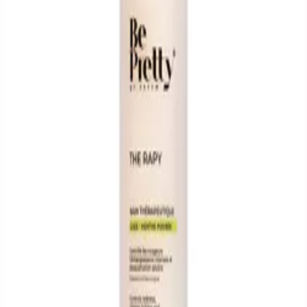
BE PRETTY BY FATYM
Grapeseed Oil
80
DH