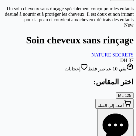
Un soin cheveux sans rinçage spécialement conç
destiné à nourrir et à protéger les cheveux. Il est 
pour la peau et convient aux cheveux dé
Soin cheveux sans
NA
إعجابان
س
: