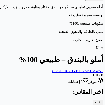
أملو مغربي تقليدي محضّر من بندق مختار بعناية، ممزوج بزيت الأرك
.وصفة مغربية تقليدية -
مكونات طبيعية .100% -
.غني بالطاقة والدهون الصحية -
.منتج تعاوني محلي -
New
أملو بالبندق – طبيعي 100%
COOPERATIVE EL AKHAWAT
DH
80
متوفر
3 إعجابات
اختر المقاس
:
218g