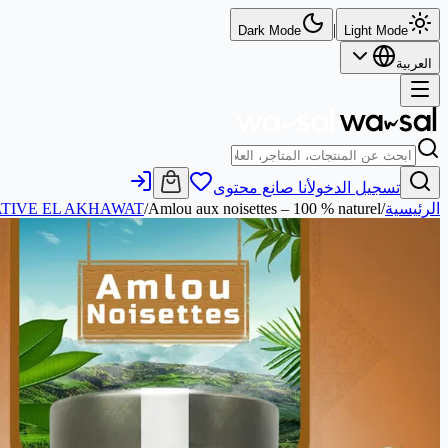
|
Dark Mode
Light Mode
العربية
تسجيل الدخول
أنا صانع محتوى
الرئيسية
/
Amlou aux noisettes – 100 % naturel
/
TIVE EL AKHAWAT